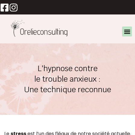
Aller
au
contenu
L'hypnose contre
le trouble anxieux :
Une technique reconnue
Le
stress
est l’un des fléaux de notre société actuelle.