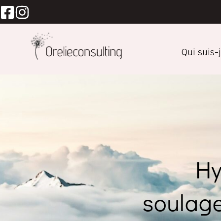
Aller
au
contenu
Qui suis-j
Hy
soulage